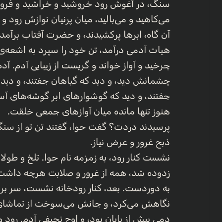
سنگ، در آغوش رود خروشید و خراشید و فرو
می‌کاهید و می‌بالید، میان پرنیان نوازش رود 
آن گاه، ابرها پرکشیدند، و حضرت آفتاب برآم
هیات آدمی درآمد، تن خود را سپرد به اشع
چرخید و آواز خواند و گریست از زیبایی آدم. آدم،
چشمانش دید، و دید که گیاهان جفتند، و دید ک
جفتند، و دید که گوشوارهای ابر گوشه‌های آس
هنوز تنها مانده میان آوازهای جمعی خلقت.
پرسیدند دردت؟ گفت حوا، گفتند تن تو از سن
ذبح غرور و عرض نیاز.
نشست کنار رود، به زمزمه نام حوا. تلخ و طو
زدوده شد، همه از غرور و صلابت هرچه داشت 
به دوردست. بعد، کنار رودخانه نشست، سر بر زانو
نگاهش می‌کرد، و جانش می‌سوخت از تماشای 
دمی پیش از پایان بود، و اوج نحیفی آدم. رود 